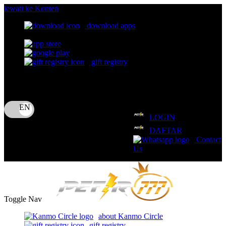
lewati ke Konten
download apps
download app from:
gift registry
Bahasa
ID
LOGIN
DAFTAR
Contact
Us
Toggle Nav
about Kanmo Circle
gift registry