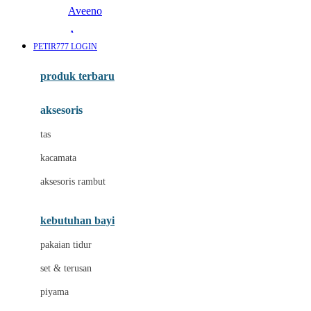
Aveeno
Awan
PETIR777 LOGIN
Azetabio
produk terbaru
B
aksesoris
Baabaasheepz
tas
Babiators
kacamata
Baby Dove
aksesoris rambut
Baby Jogger
Baby Rovega
kebutuhan bayi
Babybee
pakaian tidur
Banana Boat
set & terusan
Banz
piyama
Barbie