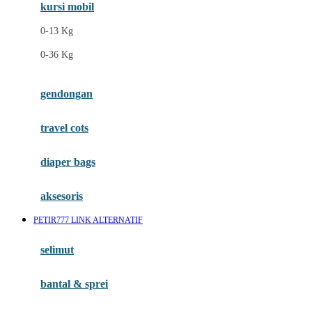
kursi mobil
F
0-13 Kg
Felt So Sweet
0-36 Kg
Fisher Price
Flipper
gendongan
Friends Of Sally
travel cots
G
diaper bags
Gb
Geko
aksesoris
Graco
PETIR777 LINK ALTERNATIF
Gund
selimut
H
bantal & sprei
Habbie