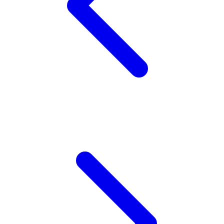
Wellness
X
Xootz
Y
Yamatoya
Z
Zaxy
Zoggs
0-9
4Moms
59S