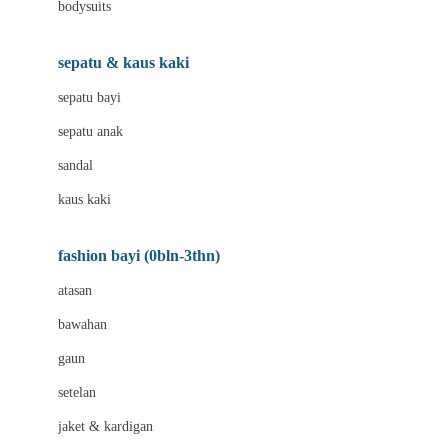
bodysuits
Beaba
Beauty Barn
sepatu & kaus kaki
Bio Oil
sepatu bayi
Biolane
sepatu anak
Bite Fighters
sandal
Bizzi Growin
kaus kaki
Blackmores
fashion bayi (0bln-3thn)
Blooming Marvellous
atasan
Bonnels
bawahan
Bravado
gaun
Bruder
setelan
Brush Baby
jaket & kardigan
Buds Organics